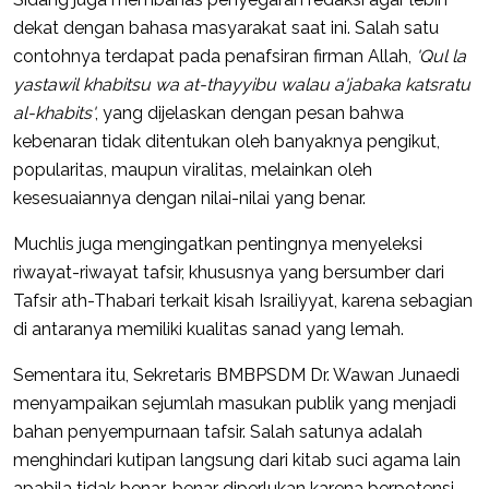
dekat dengan bahasa masyarakat saat ini. Salah satu
contohnya terdapat pada penafsiran firman Allah,
'Qul la
yastawil khabitsu wa at-thayyibu walau a'jabaka katsratu
al-khabits'
, yang dijelaskan dengan pesan bahwa
kebenaran tidak ditentukan oleh banyaknya pengikut,
popularitas, maupun viralitas, melainkan oleh
kesesuaiannya dengan nilai-nilai yang benar.
Muchlis juga mengingatkan pentingnya menyeleksi
riwayat-riwayat tafsir, khususnya yang bersumber dari
Tafsir ath-Thabari terkait kisah Israiliyyat, karena sebagian
di antaranya memiliki kualitas sanad yang lemah.
Sementara itu, Sekretaris BMBPSDM Dr. Wawan Junaedi
menyampaikan sejumlah masukan publik yang menjadi
bahan penyempurnaan tafsir. Salah satunya adalah
menghindari kutipan langsung dari kitab suci agama lain
apabila tidak benar-benar diperlukan karena berpotensi