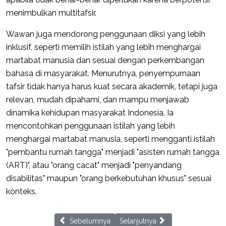
menimbulkan multitafsir.
Wawan juga mendorong penggunaan diksi yang lebih
inklusif, seperti memilih istilah yang lebih menghargai
martabat manusia dan sesuai dengan perkembangan
bahasa di masyarakat. Menurutnya, penyempurnaan
tafsir tidak hanya harus kuat secara akademik, tetapi juga
relevan, mudah dipahami, dan mampu menjawab
dinamika kehidupan masyarakat Indonesia. Ia
mencontohkan penggunaan istilah yang lebih
menghargai martabat manusia, seperti mengganti istilah
"pembantu rumah tangga" menjadi "asisten rumah tangga
(ART)", atau "orang cacat" menjadi "penyandang
disabilitas" maupun "orang berkebutuhan khusus" sesuai
konteks.
Previous article: LPMQ Bahas Penyusunan Pedoman T
Next article: AMIDA Jawa Barat L
Sebelumnya
Selanjutnya