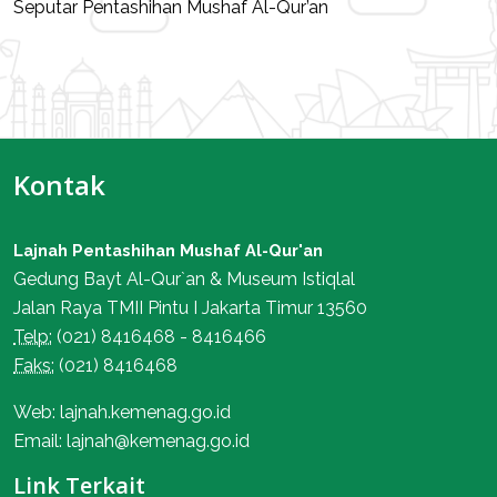
Seputar Pentashihan Mushaf Al-Qur’an
Kontak
Lajnah Pentashihan Mushaf Al-Qur'an
Gedung Bayt Al-Qur`an & Museum Istiqlal
Jalan Raya TMII Pintu I Jakarta Timur 13560
Telp:
(021) 8416468 - 8416466
Faks:
(021) 8416468
Web: lajnah.kemenag.go.id
Email: lajnah@kemenag.go.id
Link Terkait