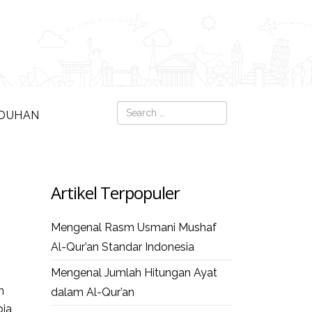
Search
DUHAN
Type 2 or more c
Artikel Terpopuler
Mengenal Rasm Usmani Mushaf
Al-Qur’an Standar Indonesia
Mengenal Jumlah Hitungan Ayat
n
dalam Al-Qur’an
ia,