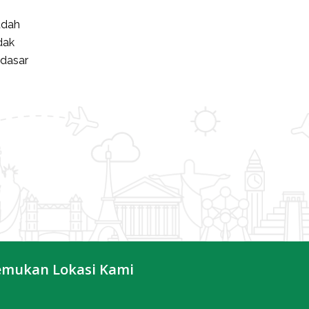
udah
dak
 dasar
emukan Lokasi Kami