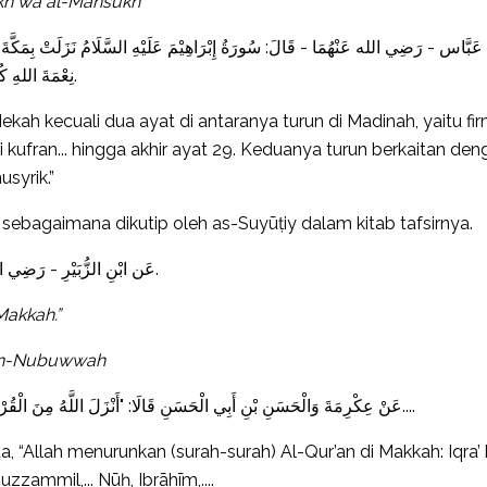
kh wa al-Mansūkh
َّاس - رَضِي الله عَنْهُمَا - قَالَ: سُورَةُ إِبْرَاهِيْمَ عَلَيْهِ السَّلَامُ نَزَلَتْ بِمَكَّةَ سِوَى آيَت
نِعْمَةَ اللهِ كُفْرًا} إِلَى آخِرِ الْآيَتَيْنِ نَزَلَتَا فِي قَتْلَى بَدْرٍ مِنَ الْمُشْرِكِيْنَ.
Mekah kecuali dua ayat di antaranya turun di Madinah, yaitu fi
āhi kufran... hingga akhir ayat 29. Keduanya turun berkaitan de
syrik.”
 sebagaimana dikutip oleh as-Suyūṭiy dalam kitab tafsirnya.
عَن ابْنِ الزُّبَيْرِ - رَضِي الله عَنهُ - قَالَ: نَزَلَتْ سُوْرَةُ إِبْرَاهِيْمَ عَلَيْهِ السَّلَام بِمَكَّة.
Makkah.”
 an-Nubuwwah
عَنْ عِكْرِمَةَ وَالْحَسَنِ بْنِ أَبِي الْحَسَنِ قَالَا: "أَنْزَلَ اللَّهُ مِنَ الْقُرْآنِ بِمَكَّةَ: اقْرَأْ بِاسْمِ رَبِّكَ وَن وَالْمُزَّمِّلَ... ونوح وَإِبْرَاهِيمَ....
a, “Allah menurunkan (surah-surah) Al-Qur’an di Makkah: Iqra’
zammil,... Nūḥ, Ibrāhīm,....