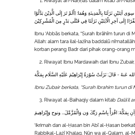
Riwayat an-Naḥḥās dalam kitab
an-Nāsi
َيْنِ نَزَلَتَا بِالْمَدِينَةِ وَهُمَا: {أَلَمْ تَرَ إِلَى الَّذِيْنَ بَدَّلُوْا
Ibnu ‘Abbās berkata, “Surah Ibrāhīm turun di 
Allah: alam tara ilal-lażīna baddalū ni’matall
korban perang Badr dari pihak orang-orang mu
Riwayat Ibnu Mardawaih dari Ibnu Zubair,
Ibnu Zubair berkata, “Surah Ibrahim turun di 
Riwayat al-Baihaqiy dalam kitab
Dal
ā
’il
‘Ikrimah dan al-Ḥasan bin Abī al-Ḥasan berkat
Rabbikal-Lażī Khalaq, Nūn wa al-Qalam, al-Muz