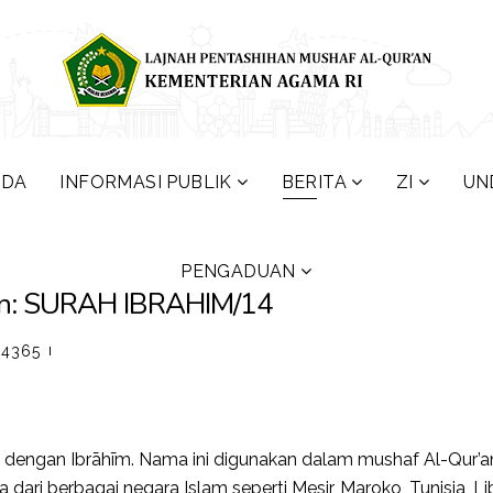
NDA
INFORMASI PUBLIK
BERITA
ZI
UN
PENGADUAN
’an: SURAH IBRAHIM/14
 4365
 dengan Ibrāhīm. Nama ini digunakan dalam mushaf Al-Qur’a
ari berbagai negara Islam seperti Mesir, Maroko, Tunisia, Lib