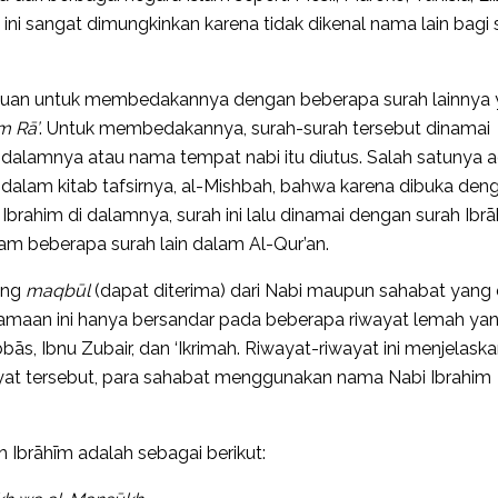
ni sangat dimungkinkan karena tidak dikenal nama lain bagi 
tujuan untuk membedakannya dengan beberapa surah lainnya
m Rā’
. Untuk membedakannya, surah-surah tersebut dinamai
dalamnya atau nama tempat nabi itu diutus. Salah satunya 
n dalam kitab tafsirnya, al-Mishbah, bahwa karena dibuka den
 Ibrahim di dalamnya, surah ini lalu dinamai dengan surah Ibrā
am beberapa surah lain dalam Al-Qur’an.
yang
maqbūl
(dapat diterima) dari Nabi maupun sahabat yang
namaan ini hanya bersandar pada beberapa riwayat lemah ya
bās, Ibnu Zubair, dan ‘Ikrimah. Riwayat-riwayat ini menjelask
ayat tersebut, para sahabat menggunakan nama Nabi Ibrahim
Ibrāhīm adalah sebagai berikut: