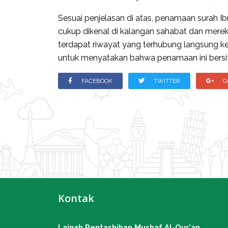
Sesuai penjelasan di atas, penamaan surah I
cukup dikenal di kalangan sahabat dan mere
terdapat riwayat yang terhubung langsung ke
untuk menyatakan bahwa penamaan ini bersi
FACEBOOK
TWITTER
G
Kontak
Lajnah Pentashihan Mushaf Al-Qur'an