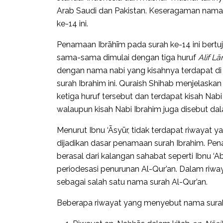
Arab Saudi dan Pakistan. Keseragaman nama i
ke-14 ini.
Penamaan Ibrāhīm pada surah ke-14 ini ber
sama-sama dimulai dengan tiga huruf
Alif Lā
dengan nama nabi yang kisahnya terdapat di 
surah Ibrahim ini. Quraish Shihab menjelaska
ketiga huruf tersebut dan terdapat kisah Nabi
walaupun kisah Nabi Ibrahim juga disebut dal
Menurut Ibnu ‘Āsyūr, tidak terdapat riwayat 
dijadikan dasar penamaan surah Ibrahim. Pe
berasal dari kalangan sahabat seperti Ibnu ‘Ab
periodesasi penurunan Al-Qur’an. Dalam riw
sebagai salah satu nama surah Al-Qur’an.
Beberapa riwayat yang menyebut nama surah 