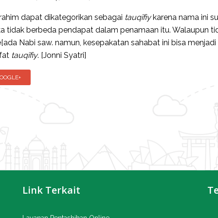
brahim dapat dikategorikan sebagai
tauq
ī
fiy
karena nama ini s
ka tidak berbeda pendapat dalam penamaan itu. Walaupun ti
[ada Nabi saw. namun, kesepakatan sahabat ini bisa menjadi
fat
tauq
ī
fiy
. [Jonni Syatri]
OOGLE+
Link Terkait
T