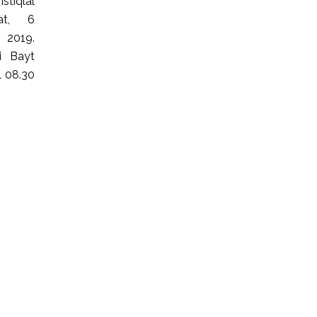
stiqlal
at, 6
019.
i Bayt
l 08.30