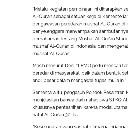
"Melalui kegiatan pembinaan ini diharapkan 
Al-Qur’an sebagai satuan kerja di Kementeri
pengawasan peredaran mushaf Al-Qur’an di Ind
penyelenggara menyampaikan sambutannya. Se
pemahaman tentang Mushaf Al-Qur’an Standa
mushaf Al-Qur’an di Indonesia, dan mengenalk
mushaf Al-Qur’an.
Masih menurut Deni, “LPMQ perlu mencari t
beredar di masyarakat, baik dalam bentuk c
andil besar dalam mengawal tugas mulia ini.”
Sementara itu, pengasuh Pondok Pesantren 
menjelaskan bahwa dari mahasiswa STKQ Al-H
khususnya pentashihan, karena modal utama s
hafal Al-Qur’an 30 Juz.
“Kesempatan yang sangat berharga ini jangan d