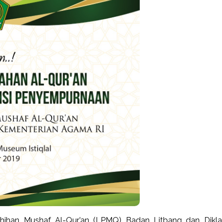
hihan Mushaf Al-Qur’an (LPMQ) Badan Litbang dan Dikla