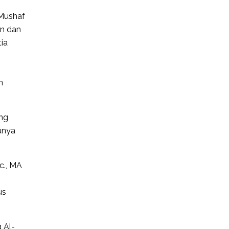
 Mushaf
an dan
ia
n
ng
unya
c., MA
us
 Al-