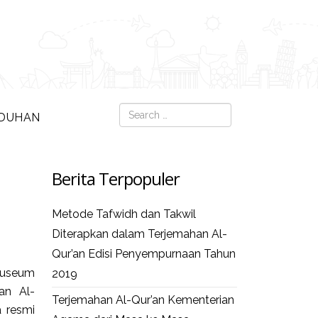
Search
DUHAN
Type 2 or more c
Berita Terpopuler
Metode Tafwidh dan Takwil
Diterapkan dalam Terjemahan Al-
Qur’an Edisi Penyempurnaan Tahun
Museum
2019
han Al-
Terjemahan Al-Qur’an Kementerian
a resmi