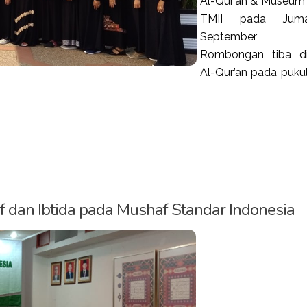
Al-Qur’an & Museum I
TMII pada Jum
September 2
Rombongan tiba d
Al-Qur’an pada puku
 dan Ibtida pada Mushaf Standar Indonesia