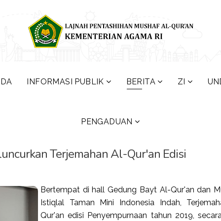
NDA
INFORMASI PUBLIK
BERITA
ZI
UN
PENGADUAN
uncurkan Terjemahan Al-Qur'an Edisi
Bertempat di hall Gedung Bayt Al-Qur'an dan 
Istiqlal Taman Mini Indonesia Indah, Terjema
Qur'an edisi Penyempurnaan tahun 2019, secar