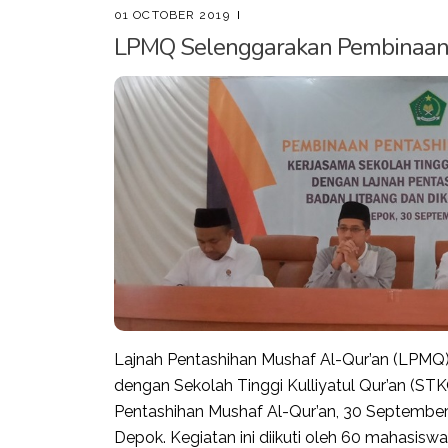
01 OCTOBER 2019
LPMQ Selenggarakan Pembinaan 
Lajnah Pentashihan Mushaf Al-Qur’an (LPMQ
dengan Sekolah Tinggi Kulliyatul Qur’an (
Pentashihan Mushaf Al-Qur’an, 30 Septembe
Depok. Kegiatan ini diikuti oleh 60 mahasiswa 