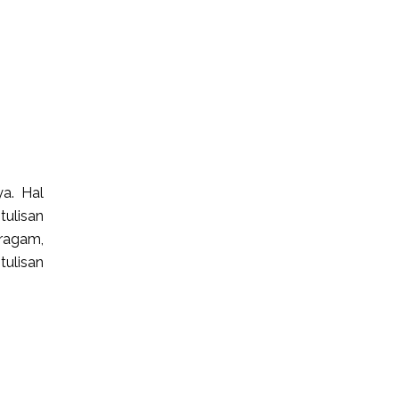
ya. Hal
tulisan
ragam,
tulisan