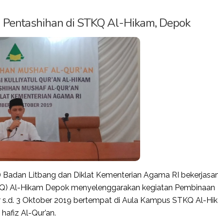
Pentashihan di STKQ Al-Hikam, Depok
) Badan Litbang dan Diklat Kementerian Agama RI bekerjas
STKQ) Al-Hikam Depok menyelenggarakan kegiatan Pembinaan
r s.d. 3 Oktober 2019 bertempat di Aula Kampus STKQ Al-Hi
hafiz Al-Qur’an.