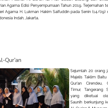
rian Agama Edisi Penyempurnaan Tahun 2019. Terjemahan t
teri Agama H. Lukman Hakim Saifuddin pada Senin (14/09) 
onesia Indah, Jakarta.
Al-Qur’an
Sejumlah 20 orang 
Majelis Taklim Baitu T
Qur’an Cirendeu, C
Timur, Tangerang S
yang diketuai ol
Saunih berkunjung k