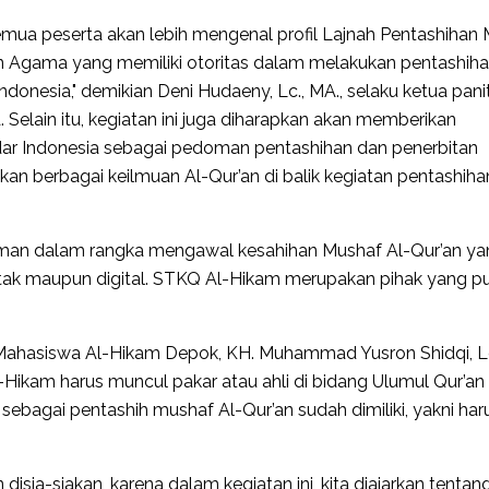
semua peserta akan lebih mengenal profil Lajnah Pentashihan
an Agama yang memiliki otoritas dalam melakukan pentashih
onesia," demikian Deni Hudaeny, Lc., MA., selaku ketua panit
lain itu, kegiatan ini juga diharapkan akan memberikan
r Indonesia sebagai pedoman pentashihan dan penerbitan
an berbagai keilmuan Al-Qur’an di balik kegiatan pentashiha
eman dalam rangka mengawal kesahihan Mushaf Al-Qur’an ya
etak maupun digital. STKQ Al-Hikam merupakan pihak yang p
Mahasiswa Al-Hikam Depok, KH. Muhammad Yusron Shidqi, L
ikam harus muncul pakar atau ahli di bidang Ulumul Qur’an
ebagai pentashih mushaf Al-Qur’an sudah dimiliki, yakni har
isia-siakan, karena dalam kegiatan ini, kita diajarkan tentang