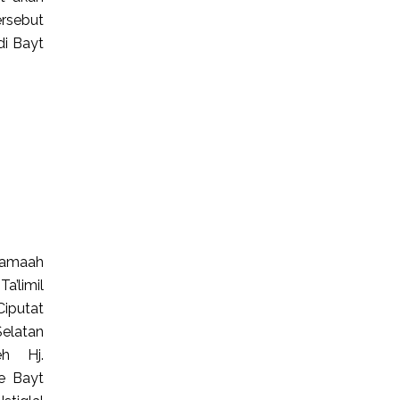
ersebut
di Bayt
jamaah
a’limil
iputat
elatan
eh Hj.
e Bayt