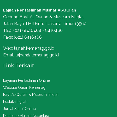
Lajnah Pentashihan Mushaf Al-Qur'an
Gedung Bayt Al-Qur`an & Museum Istiqlal
Jalan Raya TMII Pintu I Jakarta Timur 13560
Telp:
(021) 8416468 - 8416466
Faks:
(021) 8416468
Web: lajnah.kemenag.go.id
Email: lajnah@kemenag.go.id
Link Terkait
Layanan Pentashihan Online
Website Quran Kemenag
Bayt Al-Qur'an & Museum Istiqlal
Pustaka Lajnah
Jurnal Suhuf Online
Database Mushaf Nusantara