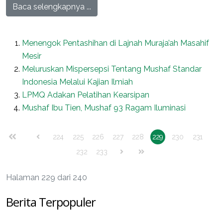
Baca selengkapnya ...
Menengok Pentashihan di Lajnah Muraja’ah Masahif
Mesir
Meluruskan Mispersepsi Tentang Mushaf Standar
Indonesia Melalui Kajian Ilmiah
LPMQ Adakan Pelatihan Kearsipan
Mushaf Ibu Tien, Mushaf 93 Ragam Iluminasi
224
225
226
227
228
229
230
231
232
233
Halaman 229 dari 240
Berita Terpopuler