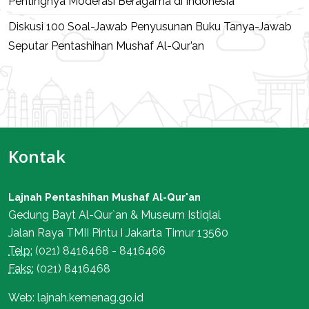
Pentingnya Moderasi Beragama di Indonesia
Diskusi 100 Soal-Jawab Penyusunan Buku Tanya-Jawab
Seputar Pentashihan Mushaf Al-Qur’an
Kontak
Lajnah Pentashihan Mushaf Al-Qur'an
Gedung Bayt Al-Qur`an & Museum Istiqlal
Jalan Raya TMII Pintu I Jakarta Timur 13560
Telp:
(021) 8416468 - 8416466
Faks:
(021) 8416468
Web: lajnah.kemenag.go.id