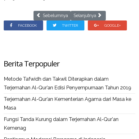
Previous article: Rombongan MIS Sirojul Huda 2 B
Next article: Khataman Penyempu
Sebelumnya
Selanjutnya
FACEBOOK
TWITTER
GOOGLE+
Berita Terpopuler
Metode Tafwidh dan Takwil Diterapkan dalam
Terjemahan Al-Qur’an Edisi Penyempurnaan Tahun 2019
Terjemahan Al-Qur’an Kementerian Agama dari Masa ke
Masa
Fungsi Tanda Kurung dalam Terjemahan Al-Qur'an
Kemenag