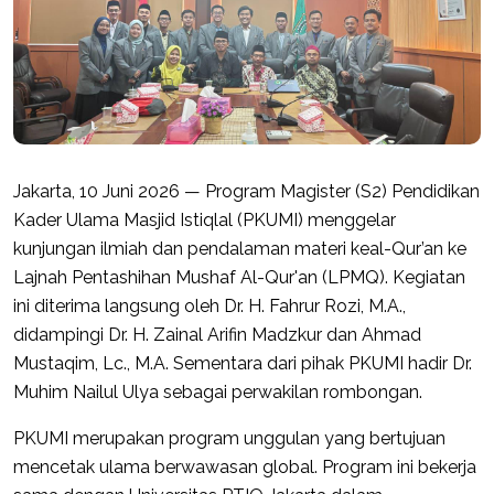
Jakarta, 10 Juni 2026 — Program Magister (S2) Pendidikan
Kader Ulama Masjid Istiqlal (PKUMI) menggelar
kunjungan ilmiah dan pendalaman materi keal-Qur’an ke
Lajnah Pentashihan Mushaf Al-Qur'an (LPMQ). Kegiatan
ini diterima langsung oleh Dr. H. Fahrur Rozi, M.A.,
didampingi Dr. H. Zainal Arifin Madzkur dan Ahmad
Mustaqim, Lc., M.A. Sementara dari pihak PKUMI hadir Dr.
Muhim Nailul Ulya sebagai perwakilan rombongan.
PKUMI merupakan program unggulan yang bertujuan
mencetak ulama berwawasan global. Program ini bekerja