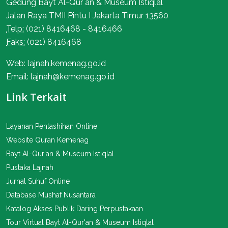
Gedung Bayt Al-Qur`an & Museum Istiqlal
Jalan Raya TMII Pintu I Jakarta Timur 13560
Telp:
(021) 8416468 - 8416466
Faks:
(021) 8416468
Web: lajnah.kemenag.go.id
Email: lajnah@kemenag.go.id
Link Terkait
Layanan Pentashihan Online
Website Quran Kemenag
Bayt Al-Qur'an & Museum Istiqlal
Pustaka Lajnah
Jurnal Suhuf Online
Database Mushaf Nusantara
Katalog Akses Publik Daring Perpustakaan
Tour Virtual Bayt Al-Qur'an & Museum Istiqlal