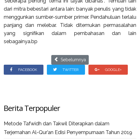
‘seberapa penting’ tema ini layak dibahas”. Temuan lain
dari mitra bebestari antara lain: banyak penulis yang tidak
menggunkan sumber-sumber primer. Pendahuluan terlalu
panjang dan melebar. Tidak ditemukan permasalahan
yang signifikan dalam pembahasan dan lain
sebagainya.bp
Previous article: Masyarakat Menyambut Po
Sebelumnya
FACEBOOK
TWITTER
GOOGLE+
Berita Terpopuler
Metode Tafwidh dan Takwil Diterapkan dalam
Terjemahan Al-Qur’an Edisi Penyempurnaan Tahun 2019