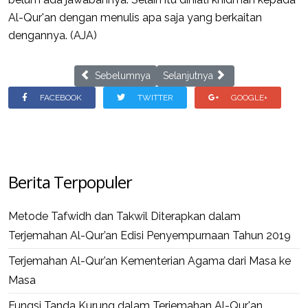
Al-Qur'an dengan menulis apa saja yang berkaitan
dengannya. (AJA)
Previous article: Liburan Sekolah, BQMI Adakan Kela
Next article: Perkuat Ilmu Rasm
Sebelumnya
Selanjutnya
FACEBOOK
TWITTER
GOOGLE+
Berita Terpopuler
Metode Tafwidh dan Takwil Diterapkan dalam
Terjemahan Al-Qur’an Edisi Penyempurnaan Tahun 2019
Terjemahan Al-Qur’an Kementerian Agama dari Masa ke
Masa
Fungsi Tanda Kurung dalam Terjemahan Al-Qur'an