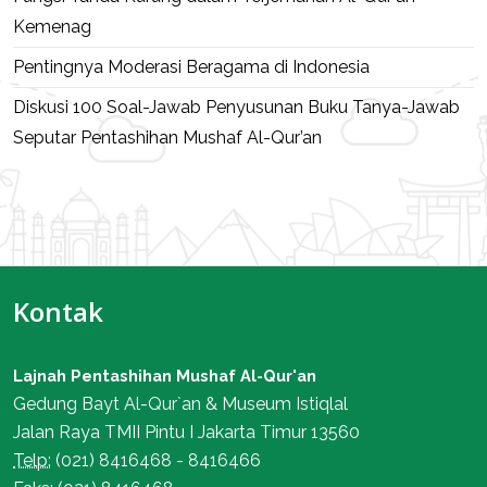
Kemenag
Pentingnya Moderasi Beragama di Indonesia
Diskusi 100 Soal-Jawab Penyusunan Buku Tanya-Jawab
Seputar Pentashihan Mushaf Al-Qur’an
Kontak
Lajnah Pentashihan Mushaf Al-Qur'an
Gedung Bayt Al-Qur`an & Museum Istiqlal
Jalan Raya TMII Pintu I Jakarta Timur 13560
Telp:
(021) 8416468 - 8416466