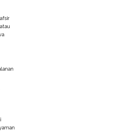
fsir
atau
wa
alanan
i
 nyaman