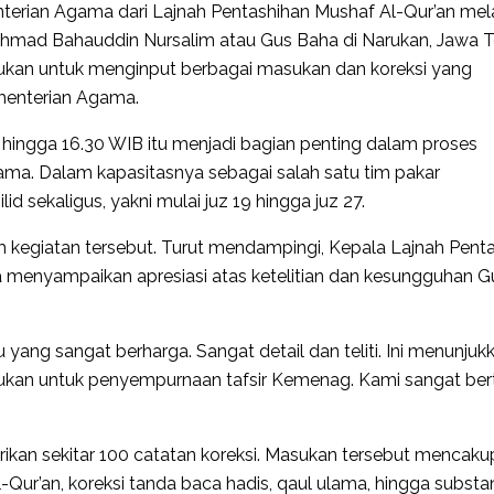
terian Agama dari Lajnah Pentashihan Mushaf Al-Qur’an me
Ahmad Bahauddin Nursalim atau Gus Baha di Narukan, Jawa 
kukan untuk menginput berbagai masukan dan koreksi yang
ementerian Agama.
 hingga 16.30 WIB itu menjadi bagian penting dalam proses
ma. Dalam kapasitasnya sebagai salah satu tim pakar
d sekaligus, yakni mulai juz 19 hingga juz 27.
am kegiatan tersebut. Turut mendampingi, Kepala Lajnah Pent
Ia menyampaikan apresiasi atas ketelitian dan kesungguhan G
yang sangat berharga. Sangat detail dan teliti. Ini menunjuk
kan untuk penyempurnaan tafsir Kemenag. Kami sangat ber
rikan sekitar 100 catatan koreksi. Masukan tersebut mencaku
 Al-Qur’an, koreksi tanda baca hadis, qaul ulama, hingga substa