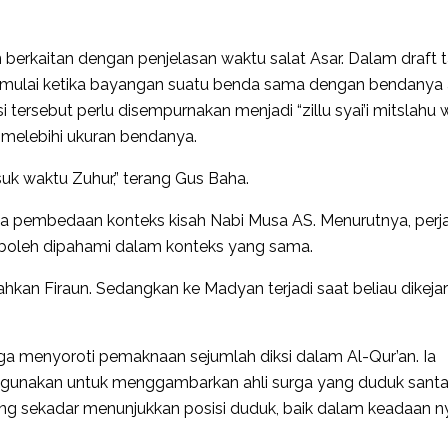
berkaitan dengan penjelasan waktu salat Asar. Dalam draft ta
mulai ketika bayangan suatu benda sama dengan bendanya 
ksi tersebut perlu disempurnakan menjadi “zillu syai’i mitslahu 
 melebihi ukuran bendanya.
uk waktu Zuhur,” terang Gus Baha.
ada pembedaan konteks kisah Nabi Musa AS. Menurutnya, perj
 boleh dipahami dalam konteks yang sama.
ahkan Firaun. Sedangkan ke Madyan terjadi saat beliau dikejar
uga menyoroti pemaknaan sejumlah diksi dalam Al-Qur’an. Ia
digunakan untuk menggambarkan ahli surga yang duduk santa
 yang sekadar menunjukkan posisi duduk, baik dalam keadaan