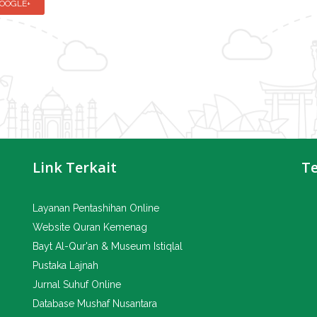
OOGLE+
Link Terkait
T
Layanan Pentashihan Online
Website Quran Kemenag
Bayt Al-Qur'an & Museum Istiqlal
Pustaka Lajnah
Jurnal Suhuf Online
Database Mushaf Nusantara