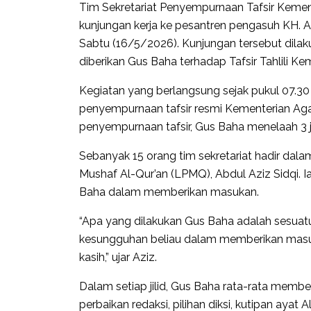
Tim Sekretariat Penyempurnaan Tafsir Kemen
kunjungan kerja ke pesantren pengasuh KH. 
Sabtu (16/5/2026). Kunjungan tersebut dila
diberikan Gus Baha terhadap Tafsir Tahlili K
Kegiatan yang berlangsung sejak pukul 07.30
penyempurnaan tafsir resmi Kementerian Aga
penyempurnaan tafsir, Gus Baha menelaah 3 jili
Sebanyak 15 orang tim sekretariat hadir dal
Mushaf Al-Qur’an (LPMQ), Abdul Aziz Sidqi. 
Baha dalam memberikan masukan.
“Apa yang dilakukan Gus Baha adalah sesuatu 
kesungguhan beliau dalam memberikan masu
kasih,” ujar Aziz.
Dalam setiap jilid, Gus Baha rata-rata membe
perbaikan redaksi, pilihan diksi, kutipan ayat