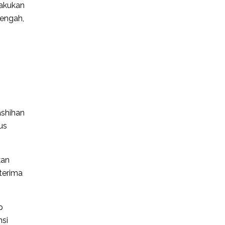
lakukan
Tengah,
ashihan
us
kan
terima
p
nsi