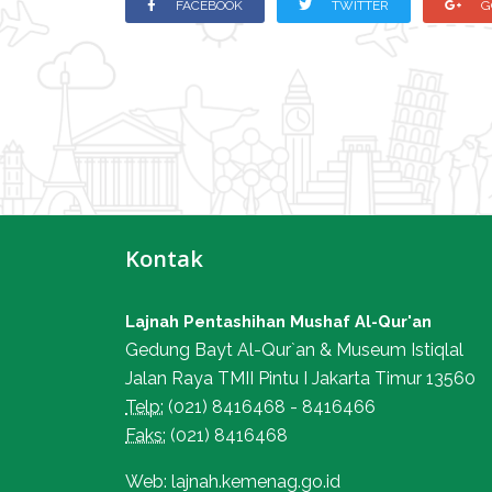
FACEBOOK
TWITTER
G
Kontak
Lajnah Pentashihan Mushaf Al-Qur'an
Gedung Bayt Al-Qur`an & Museum Istiqlal
Jalan Raya TMII Pintu I Jakarta Timur 13560
Telp:
(021) 8416468 - 8416466
Faks:
(021) 8416468
Web: lajnah.kemenag.go.id