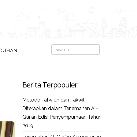
Search
DUHAN
Type 2 or more c
Berita Terpopuler
Metode Tafwidh dan Takwil
Diterapkan dalam Terjemahan Al-
Qur’an Edisi Penyempurnaan Tahun
2019
Terjemahan Al-Qur’an Kementerian