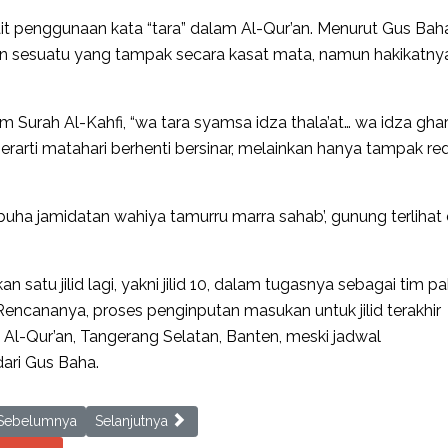
it penggunaan kata “tara” dalam Al-Qur’an. Menurut Gus Baha
n sesuatu yang tampak secara kasat mata, namun hakikatnya
Surah Al-Kahfi, “wa tara syamsa idza thala’at… wa idza ghar
arti matahari berhenti bersinar, melainkan hanya tampak re
sabuha jamidatan wahiya tamurru marra sahab’, gunung terlihat
 satu jilid lagi, yakni jilid 10, dalam tugasnya sebagai tim pa
ncananya, proses penginputan masukan untuk jilid terakhir
 Al-Qur’an, Tangerang Selatan, Banten, meski jadwal
ari Gus Baha.
ious article: LPMQ Perkuat Layanan Inklusif melalui Peningkatan Kompe
Next article: Terima Kunjungan BDK Denpasar, LPMQ 
Sebelumnya
Selanjutnya