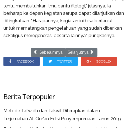
tentu membutuhkan ilmu bantu filologi,” jelasnya. Ia
berharap ke depan kegiatan serupa dapat dilanjutkan dan
ditingkatkan. “Harapannya, kegiatan ini bisa berlanjut
untuk mematangkan pengetahuan yang sudah diberikan
sekaligus meregenerasi peserta lainnya,” pungkasnya.
Previous article: SMPIT Darul Qur’an Mulia Bogor L
Next article: Bedah Buku Hermen
Sebelumnya
Selanjutnya
FACEBOOK
TWITTER
GOOGLE+
Berita Terpopuler
Metode Tafwidh dan Takwil Diterapkan dalam
Terjemahan Al-Qur’an Edisi Penyempurnaan Tahun 2019