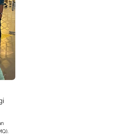
gi
an
MQ).