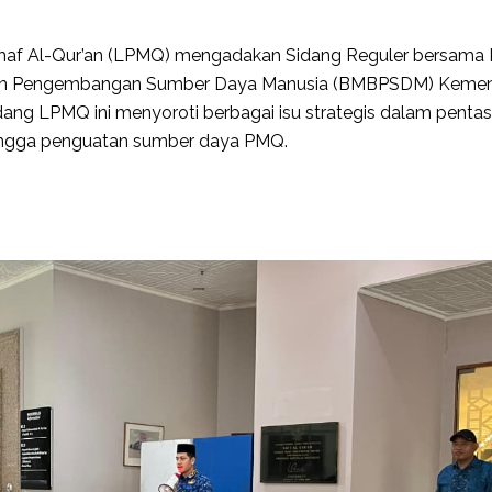
ushaf Al-Qur’an (LPMQ) mengadakan Sidang Reguler bersama
dan Pengembangan Sumber Daya Manusia (BMBPSDM) Kemen
ang LPMQ ini menyoroti berbagai isu strategis dalam pentas
hingga penguatan sumber daya PMQ.