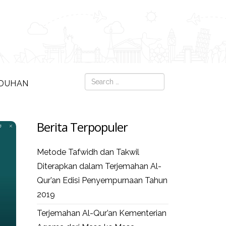
Search
DUHAN
Type 2 or more c
Berita Terpopuler
Metode Tafwidh dan Takwil
Diterapkan dalam Terjemahan Al-
Qur’an Edisi Penyempurnaan Tahun
2019
Terjemahan Al-Qur’an Kementerian