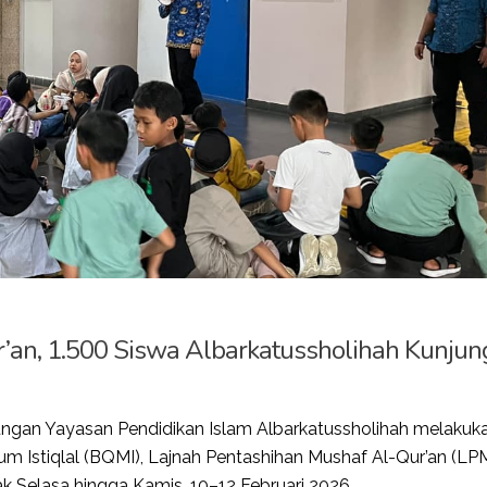
an, 1.500 Siswa Albarkatussholihah Kunjun
ngan Yayasan Pendidikan Islam Albarkatussholihah melakuk
um Istiqlal (BQMI), Lajnah Pentashihan Mushaf Al-Qur’an (LP
jak Selasa hingga Kamis, 10–12 Februari 2026.