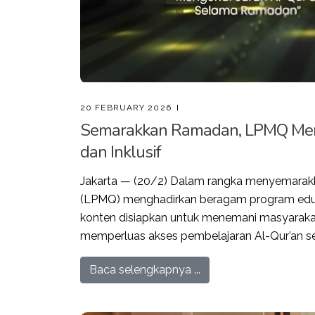
20 FEBRUARY 2026
Semarakkan Ramadan, LPMQ Meri
dan Inklusif
Jakarta — (20/2) Dalam rangka menyemarakk
(LPMQ) menghadirkan beragam program edukati
konten disiapkan untuk menemani masyaraka
memperluas akses pembelajaran Al-Qur’an sec
Baca selengkapnya ...