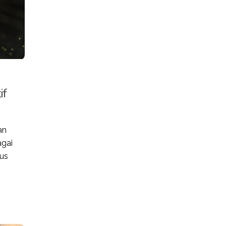
if
an
agai
gus